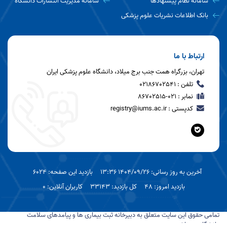
سامانه نظام پیشنهادها
سامانه مدیریت انتشارات دانشگاه
بانک اطلاعات نشریات علوم پزشکی
ارتباط با ما
تهران، بزرگراه همت جنب برج میلاد، دانشگاه علوم پزشکی ایران
تلفن : 02186702541
نمابر : 021-86702515
کدپستی : registry@iums.ac.ir
آخرین به روز رسانی: 1404/09/26 13:36
بازدید این صفحه: 6024
بازدید امروز: 48
کل بازدید: 33143
کاربران آنلاین: 0
تمامی حقوق این سایت متعلق به دبیرخانه ثبت بیماری ها و پیامدهای سلامت
دانشگاه می باشد.